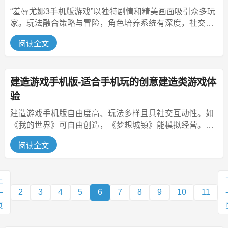
“羞辱尤娜3手机版游戏”以独特剧情和精美画面吸引众多玩
家。玩法融合策略与冒险，角色培养系统有深度，社交互
动有趣。游戏不断发展优化...
阅读全文
建造游戏手机版-适合手机玩的创意建造类游戏体
验
建造游戏手机版自由度高、玩法多样且具社交互动性。如
《我的世界》可自由创造，《梦想城镇》能模拟经营。选
择时可从兴趣、难度节奏、画面...
阅读全文
上
2
3
4
5
6
7
8
9
10
11
一
页