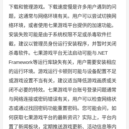
下载和管理游戏。下载速度慢是许多用户遇到的问
题，这通常与网络环境有关。用户可以尝试切换网
络环境，或者使用七果游戏平台提供的加速功能。
安装失败可能是由于系统权限不足或杀毒软件拦
截，建议以管理员身份运行安装程序，并暂时关闭
杀毒软件。七果游戏平台无法启动可能与.NET
Framework等运行库缺失有关，用户需要安装相应
的运行环境。游戏运行卡顿则可能与设备配置不足
或游戏设置不当有关，建议适当降低游戏画质或关
闭不必要的特效。七果游戏平台账号登录问题通常
与网络连接或密码错误有关，用户可以检查网络状
态或通过找回密码功能重置密码。您可能会问，如
何获取七果游戏平台的最新资讯？实际上，平台内
置了新闻板块，定期推送游戏更新、活动信息等内