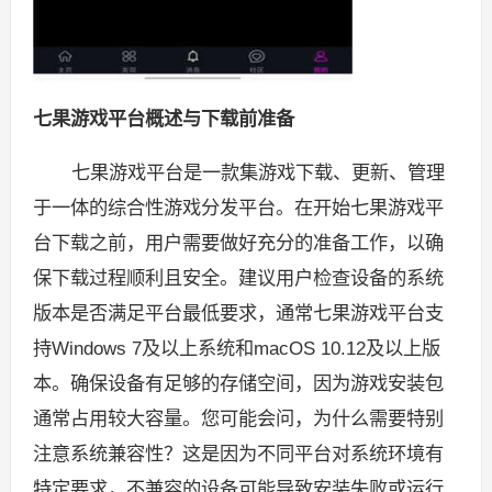
七果游戏平台概述与下载前准备
七果游戏平台是一款集游戏下载、更新、管理
于一体的综合性游戏分发平台。在开始七果游戏平
台下载之前，用户需要做好充分的准备工作，以确
保下载过程顺利且安全。建议用户检查设备的系统
版本是否满足平台最低要求，通常七果游戏平台支
持Windows 7及以上系统和macOS 10.12及以上版
本。确保设备有足够的存储空间，因为游戏安装包
通常占用较大容量。您可能会问，为什么需要特别
注意系统兼容性？这是因为不同平台对系统环境有
特定要求，不兼容的设备可能导致安装失败或运行