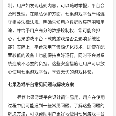
制，用户如发现违规内容，可以随时举报，平台会
及时处理。在隐私保护方面，七果游戏平台严格遵
守相关法律法规，明确告知用户数据收集范围和用
途，并给予用户充分的数据控制权。您可能会担
心，七果游戏平台下载的游戏是否会影响系统性
能？实际上，平台采用了资源优化技术，即使在配
置较低的设备上也能保持良好运行，同时不会对系
统造成不必要的负担。这些安全措施让用户可以放
心使用七果游戏平台，享受无忧的游戏体验。
七果游戏平台常见问题与解决方案
尽管七果游戏平台设计简洁易用，用户在使用
过程中仍可能遇到一些常见问题。了解这些问题的
解决方法，可以帮助用户更好地使用七果游戏平台