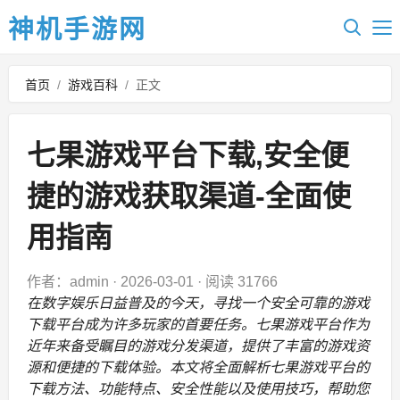
神机手游网
首页
/
游戏百科
/
正文
七果游戏平台下载,安全便
捷的游戏获取渠道-全面使
用指南
作者：admin
·
2026-03-01
·
阅读 31766
在数字娱乐日益普及的今天，寻找一个安全可靠的游戏
下载平台成为许多玩家的首要任务。七果游戏平台作为
近年来备受瞩目的游戏分发渠道，提供了丰富的游戏资
源和便捷的下载体验。本文将全面解析七果游戏平台的
下载方法、功能特点、安全性能以及使用技巧，帮助您