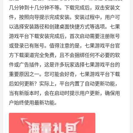
几分钟到十几分钟不等。下载完成后，双击安装文
件，按照向导提示完成安装。安装过程中，用户可
以选择安装路径和创建桌面快捷方式等选项。七果
游戏平台下载安装完成后，首次启动需要注册账号
或登录已有账号。值得注意的是，七果游戏平台官
方下载渠道完全免费，且不会捆绑任何不必要的软
件或广告插件，这是许多玩家选择七果游戏平台的
重要原因之一。您可能会好奇，七果游戏平台下载
后如何更新？实际上，平台内置了自动更新功能，
当有新版本时，会在启动时提示用户更新，确保用
户始终使用最新功能。