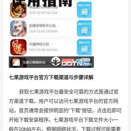
七果游戏平台官方下载渠道与步骤详解
获取七果游戏平台最安全可靠的方式是通过官
方渠道下载。用户可以访问七果游戏平台的官方网
站，首页通常会提供明显的"下载"按钮，点击后即可
开始下载安装程序。七果游戏平台下载文件大小一
般在20MB左右，根据网络状况，下载过程可能需要