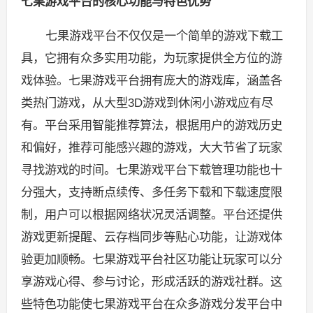
七果游戏平台的核心功能与特色优势
七果游戏平台不仅仅是一个简单的游戏下载工
具，它拥有众多实用功能，为玩家提供全方位的游
戏体验。七果游戏平台拥有庞大的游戏库，涵盖各
类热门游戏，从大型3D游戏到休闲小游戏应有尽
有。平台采用智能推荐算法，根据用户的游戏历史
和偏好，推荐可能感兴趣的游戏，大大节省了玩家
寻找游戏的时间。七果游戏平台下载管理功能也十
分强大，支持断点续传、多任务下载和下载速度限
制，用户可以根据网络状况灵活调整。平台还提供
游戏更新提醒、云存档同步等贴心功能，让游戏体
验更加顺畅。七果游戏平台社区功能让玩家可以分
享游戏心得、参与讨论，形成活跃的游戏社群。这
些特色功能使七果游戏平台在众多游戏分发平台中