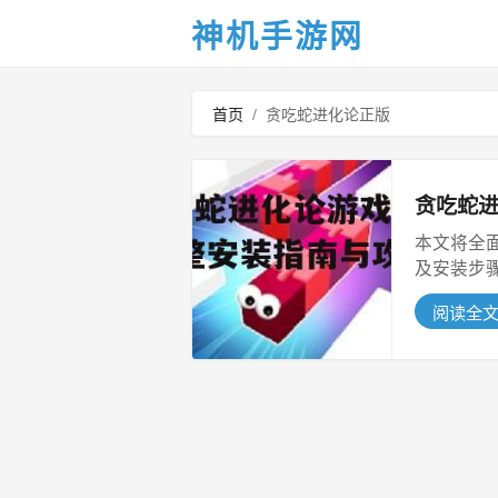
神机手游网
首页
/
贪吃蛇进化论正版
贪吃蛇进
本文将全
及安装步
是怀...
阅读全